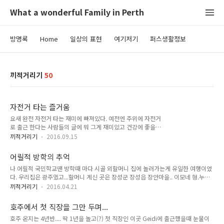
What a wonderful Family in Perth
방명록
Home
일상의 표현
여기저기
퍼스생활정보
끼적거리기
50
자전거 타는 즐거움
요새 완전 자전거 타는 재미에 빠져있다. 예전엔 주위에 자전거
로 출근 한다는 사람들의 글에 뭐 그게 재미있고 건강에 좋을까
생각하고 타고다니는 사람들을 가끔 봐도 나랑은 먼나라의 사람
끼적거리기
2016.09.15
들..그냥 자전거가 좋은 사람들이구나 했는데 타보니 이제야 그
이유를 알겠당..ㅎㅎ그냥 조깅이나 짐에서 하는 운동하고는 틀리
어릴적 방학의 추억
게 속도감도 있고 딴생각할 겨를도 없고 지루하지 않고.... 특히
나 어릴적 국민학교땐 방학때 마다 시골 외할머니 집에 놀러가는게 유일한 여행이었
운동에 소질 없는 사람에게는 더... 첨엔 옆 동료가 일반 하이브
다. 우리집은 광주였고...할머니 계신 곳은 장성군 장성읍 장안마을.. 이모네 형.누나.
리드 자전거로 집에서 지하철 역까지만 출퇴근하는 이야기를 하
동생들하고 나 그리고 여동생둘 이렇게 아이들끼리 시외버스타고 가서 군에서 마을
길래 그런가보다 했는데 브레이크시간 차마실때 화두가 자전거
끼적거리기
2016.04.21
까지 1시간 이상 걸어갔었는데...요샌 그렇게 해도 되나 모르겠다... 그때는 나무를 해
얘기를 점점 더 하면서 로드바이크(싸이클)를 검트리로 알아봤
서 불을 따뜻하게 했던 온돌 기와집이 었는데...모든게 자연이었다. 흙파서 놀고 밭에
다. 얼떨결에 그래 그럼 하고 나두 집에있는 70불 짜리 kmart자
호주에서 첫 직장을 그만 두며...
가서 할머니 일하실때 옆에서 거들면서 장난치고..심지어는 화장실에서 똥퍼서 밭에
전거로 15km를 출근해 보았더..
호주 온지는 4년반.... 딱 1년을 놀고(?) 첫 직장인 이곳 Geidi에 출근했을때 눈물이
다 뿌리기도했는데 이모네 형이 도망가버려서 내가 똥지개를 짊었던 기억도 있다..ㅋ