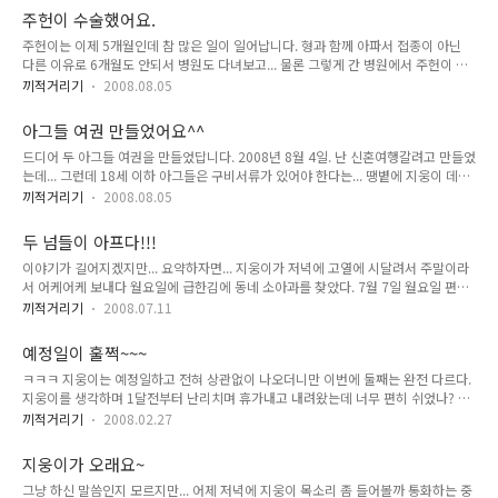
열이 자주 오른다는 등... 걱정만 커져가다 병원에 전화해서 혹시 가와사키 아닐까 물
주헌이 수술했어요.
었더니 에이~~~그렇게 흔한 병이 아니에요 하신다. 계속 열이 있어서 다시 갔는데
주헌이는 이제 5개월인데 참 많은 일이 일어납니다. 형과 함께 아파서 접종이 아닌
음... 약을 다른 걸 써볼께요라는 말과 함께 다시 3일후에 보자는... 안되겠다 싶어 다
다른 이유로 6개월도 안되서 병원도 다녀보고... 물론 그렇게 간 병원에서 주헌이 설
른 소아과를 알아봤답니다. 열이 몇일째죠? 이번에 약먹고 꼭 나아야 한다는 말과 함
소대가 짧다는 얘기를 들었습니다. 그때는 지웅이와 주헌이의 뇌수막염이 급해서 다
께 계속 열이 있으면 ..
끼적거리기
2008.08.05
음에 컨디션 좋아지면 다시 보자고 하시더라구요. 그래서 이번에 일산 올라가기 전에
하려고 맘 먹었습니다. 지웅이 점검도 할 겸 같이요. 지웅이는 잘먹고 몸무게만 잘 늘
아그들 여권 만들었어요^^
면 되고, 주헌이는 설소대 길게 해주는 수술... 자세히 보진 못했습니다. 무서워서...
드디어 두 아그들 여권을 만들었답니다. 2008년 8월 4일. 난 신혼여행갈려고 만들었
설소대를 잘라줬습니다. 선생님 왈. 다른 아이보다 유난히 더 짧아서 조금 더 많이 잘
는데... 그런데 18세 이하 아그들은 구비서류가 있어야 한다는... 땡볕에 지웅이 데리
랐다구요. 피가 좀 나서 지혈한다고 한동안 누르고 있었더니 불편했는지 엄청 울어댔
고 급하게 시청으로 갔는데 서류가 없어서 가까운 곳이 롯데마트라나. 암튼 땡볕에
습니다. 뇌수막염때 고열로 시달릴때 이후로 최고..
끼적거리기
2008.08.05
지웅이 꼬셔서 걸어갔다가 오는길엔 택시타고 와버렸네요. 참! 두 아그들의 첫 여권
사진은 주아고모가 찍어줬답니다. 사진이 너무 귀엽게 나왔다고 하더군요. 여권서류
두 넘들이 아프다!!!
검토해 주시는 분이. ㅋㅋㅋ
이야기가 길어지겠지만... 요약하자면... 지웅이가 저녁에 고열에 시달려서 주말이라
서 어케어케 보내다 월요일에 급한김에 동네 소아과를 찾았다. 7월 7일 월요일 편두
염이란다. 어른들도 힘든 병이라고... 근육통과 고열이 함께 온다고 맛사지 잘 해주란
끼적거리기
2008.07.11
다. 하필 함소아 한약을 먹는 날과 고열에 시달리는 날이 같아서 한약을 의심했다. 암
튼. 약을 처방받고 담날도 갔다. 7월 8일 화요일 많이 나았단다. 약을 먹었더니 열이
예정일이 훌쩍~~~
뚝떨어졌다. 약을 안먹였다. 주헌이가 갑자기 악을 쓰고 운다. 끙끙 앓는다. 겁이 나서
ㅋㅋㅋ 지웅이는 예정일하고 전혀 상관없이 나오더니만 이번에 둘째는 완전 다르다.
소아과로 냅다 뛰었다. 의사선생님 왈. 영아산통 아님 장중적 의심된다고 일단 지켜
지웅이를 생각하며 1달전부터 난리치며 휴가내고 내려왔는데 너무 편히 쉬었나? 예
보잔다. 7월 9일 수요일 11시 12시쯤 집에와서 주헌이가 잠이 들었는데 열이 막 난
정일이 훌쩍 지났는데도 소식이 없넹. 지웅이보다는 훨씬 차분한 녀석인가 보다.(이
다. 기독병원으로 갔다. 소변검사 해보..
끼적거리기
2008.02.27
것도 나중엔 착각일지 모르지만.) 암튼 이번주까지 기둘려 보리고 했다. 29일이 좀
불안하긴 하지만... 확실한 건 지웅이보다 1kg정도는 크게 나올것이라는 거. 진통의
지웅이가 오래요~
두려움도 이젠 없다. 기다림에 지쳤다고나 할까?ㅋㅋㅋ 이제 어서 봤으면 하는 바
그냥 하신 말씀인지 모르지만... 어제 저녁에 지웅이 목소리 좀 들어볼까 통화하는 중
램??? 소식있으면 힘내서 순산할 수 있도록 화팅!!!