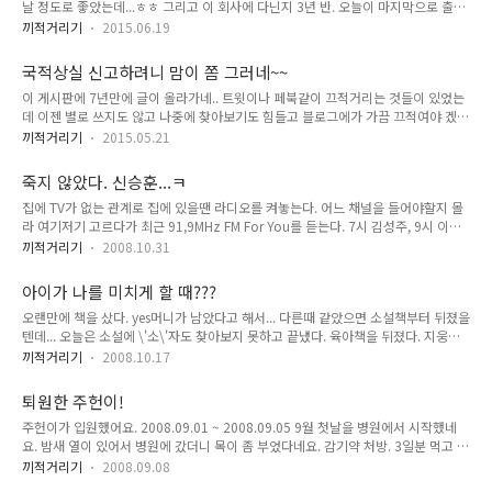
날 정도로 좋았는데...ㅎㅎ 그리고 이 회사에 다닌지 3년 반. 오늘이 마지막으로 출근
ㅋ 여름엔 근처 황룡강가에서 물놀이하고 겨울엔 뒷동산에 올라가 눈썰매 타고 눈사
하는 날이다. 그냥 회사 옮기기로 결정했을때는 그냥 덤덤했는데.. 막상 어제 작별인
람 만들고...부엌에서 불때면서 장난치고.. 비오는날 처마밑..
끼적거리기
2015.06.19
사를 팀원들에게 멜로 보내고 있자니 지난 시간이 주르르 흘러가면서 정말 sad해 질
려고 했다.. hotdog로 오늘도 Friday Free lunch 같이 먹고 beer도 한잔씩 하며 웃
국적상실 신고하려니 맘이 쫌 그러네~~
으며 보내주는 고마운 동료들... 한국의 직장 생활과 다르게 조그마한 회사에서의 여
이 게시판에 7년만에 글이 올라가네.. 트윗이나 페북같이 끄적거리는 것들이 있었는
유를 마음껏 누리며 많은걸 배웠던거 같다. 근데 이놈의 사장은 시드니 가서 2년째
데 이젠 별로 쓰지도 않고 나중에 찾아보기도 힘들고 블로그에가 가끔 끄적여야 겠
있더니 얼마전에 발리에 놀러간건지 휴가간건지...오늘 온다던데... 난 또 나 환송해주
다. 작년 12월에 호주 시민권 받을때만해도 그냥 뭐 운전면허증 새로 따는 것 같았는
러 오는 줄 ..
끼적거리기
2015.05.21
데.. 오늘 국적상실신고서를 캔버라대사관으로 보낼려고 하니 맘이 쫌 그런다. 물론
대한민국 법상으로는 다른나라 시민권을 획득한 날이 대한민국 국적을 상실한 날이
죽지 않았다. 신승훈...ㅋ
긴 한데..ㅠㅠ 초등학교땐 일본에 있는 재일동포들도 국적을 지키며 살아가는 그런
집에 TV가 없는 관계로 집에 있을땐 라디오를 켜놓는다. 어느 채널을 들어야할지 몰
이야기들으며 국적을 포기하면 매국노같은 그런 분위기 였는데.. 내가 대한민국국적
라 여기저기 고르다가 최근 91,9MHz FM For You를 듣는다. 7시 김성주, 9시 이문
을 포기할 줄이야~~~ 현재 사는 이곳에서 의무와 권리를 다해야 할것 같아서 신청한
제, 11시 김기덕, 12시 김효진 2시 박명수 4시 이소라 6시 배철수 아주 꿰고 있다. 가
호주 시민권. 아이들도 덩달아 신청하긴 했지만..지들이 원하면 다시..
끼적거리기
2008.10.31
끔씩 신승훈의 \'라디오를 켜봐요\'가 나와서 음반하나 나왔나? 했더니 프로젝트 음
반이란다. 그런데 오늘아침... 이문세 프로그램의 미니 콘서트에 출연중이다. 진행
아이가 나를 미치게 할 때???
중... 설겆이, 우유병 씻는거 제끼고 주헌이를 업어버렸다. 기어다니면 신경써야 하니
오랜만에 책을 샀다. yes머니가 남았다고 해서... 다른때 같았으면 소설책부터 뒤졌을
까.ㅋㅋ 그리고 재웠다. 3장의 프로젝트 음반이란다. 이번이 첫번째. 오랜만에 한번
텐데... 오늘은 소설에 \'소\'자도 찾아보지 못하고 끝냈다. 육아책을 뒤졌다. 지웅이
장만해야겠다. 신승훈은 데뷔때부터 좋아했다. 처음 우리집 CD를 장만한 것도 신승
가 이제 5살이 됐음에도 불구하고 육아책 하나 사서 보지 않았다. 이제 본격적으로
훈 1집이었다. 그리고 LP는 ..
끼적거리기
2008.10.17
나홀로 두넘들을 키우게 되면서 절실히 필요함을 느낀다. 두넘을 잘 다스리기 위해서
가 아니라 나를 잘 다스리기 위해서... 아는 것이 없으니 화내기가 일쑤고 화내고 나서
퇴원한 주헌이!
는 후회되고 미안하고... 책을 뒤지면서 \'아이가 나를 미치게 할 때\' 이책의 제목이
주헌이가 입원했어요. 2008.09.01 ~ 2008.09.05 9월 첫날을 병원에서 시작했네
와 닿았다. 나는 아직 미칠때까진 가보지 않았다. 아마 그전에 화를 내며 싸우고 있지
요. 밤새 열이 있어서 병원에 갔더니 목이 좀 부었다네요. 감기약 처방. 3일분 먹고 차
않았을까? 아이들을 키우는데는 공부가 필요할 것 같다. 아니면 경험이 풍부하던지.
도가 없으면 다시 오라는 말과 함께. 3일째 열이 계속 있고,??BCG접종 부위가 붉은
난 후자는 아닌 것 것 같으니 공..
끼적거리기
2008.09.08
반점들이 나타나고, 귀체온도 38도를 넘어서 인터넷 검색. 가와사키 병??? 애들은