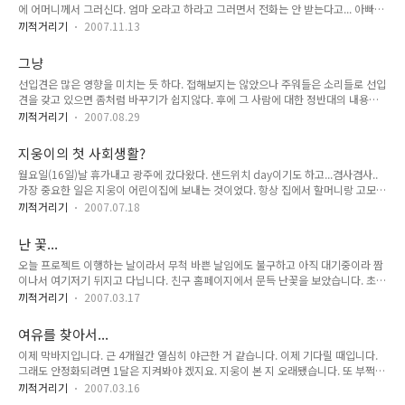
에 어머니께서 그러신다. 엄마 오라고 하라고 그러면서 전화는 안 받는다고... 아빠는
오란말 안하는데 엄마는 오라고 한다고...ㅋㅋ 오빠한테는 좀 미안하지만, 그리고 기
끼적거리기
2007.11.13
분좋으라고 하신 말씀이신지는 모르겠지만 좋아 죽겠다. 엄마라고 옆에서 봐주지도
못하고 해준것도 없는데 그래도 갈때마다 같이 놀아주라고 하고... 물론 그럴수록 더
그냥
미안하긴 하다. 이번주는 휴가도 있으니 많이 놀아줘야지. 벌써 3주가 훌쩍 지나가
선입견은 많은 영향을 미치는 듯 하다. 접해보지는 않았으나 주워들은 소리들로 선입
버렸다. 감기때문에 목소리가 변한 것 같던데. 좀 괜찮아 졌을라나? 이제 한밤만 자면
견을 갖고 있으면 좀처럼 바꾸기가 쉽지않다. 후에 그 사람에 대한 정반대의 내용을
엄마가 간다. 지웅아~~~
듣게 된다고 하더라고 먼저 들은 얘기에 대하여 크게 영향을 미치지 못하는 듯 하다.
끼적거리기
2007.08.29
처음 누군가에게 그 사람에 대해 들은 얘기가 지극히 개인적인 의견이라 할지라도 말
이다. 그러고 보면 정말이지 사람 말 한마디에 한사람을 죽이고(?) 살리고(?) 하는 것
지웅이의 첫 사회생활?
같다. 그 한마디에 내가 겪어보지 못한 사람에 대한 모든 판단을 하게 되니 말이다. 좀
월요일(16일)날 휴가내고 광주에 갔다왔다. 샌드위치 day이기도 하고...겸사겸사..
오버스럽긴 하지만. 아마 어딘가에는 나에 대하여 이렇게 옳지 못한 방법으로 선입견
가장 중요한 일은 지웅이 어린이집에 보내는 것이었다. 항상 집에서 할머니랑 고모들
을 갖게 된 사람도 있겠지? 약간 무섭긴 하지만. 그렇다고 찝어서 \'나 그런사람 아니
하고 만 있어서, 사회성이 부족한 것 같기도 하고.. 놀이터나 공원에 가면 자기 또래의
에요\' 할 수도 없고, 어떤 선입견을 가..
끼적거리기
2007.07.18
아이들에게 관심은 있어하는데 쉽게 다가가지 못하길래.. 아파트 1층에 있는 어린이
집에 보내기로 결정했다.. 잘 지낼수 있을까 하는 맘에 지웅엄마, 지웅아빠, 지웅 할머
난 꽃...
니... 이렇게 모두 염려하는 맘에 모처럼 일찍 일어나 어린이집에 갔다... 그런 우리의
오늘 프로젝트 이행하는 날이라서 무척 바쁜 날임에도 불구하고 아직 대기중이라 짬
염려와는 별개로, 아이들틈에 금새 들어가서 놀고 있는 지웅이를 보며.. 괜한 걱정을
이나서 여기저기 뒤지고 다닙니다. 친구 홈페이지에서 문득 난꽃을 보았습니다. 초등
했다는 생각을 했다. 오늘(18일)도 지웅이 어린이집에 잘 갔나 어머니께 전화드렸더
학교 4학년때 갑상선 수술을 했습니다. 어느날 잠을 잘못 잤나봐~ 목이 아퍼~~~ 하
니, 혹시나 떼 쓰지 않을까 하는..
끼적거리기
2007.03.17
면서 엄마앞에서 투정을 부렸는데 목에 혹이 보였더랬지요. 탁구공만한... 별일 아니
겠지 하고 집앞 개인병원에 갔는데 선생님이 소개해 준다며 대학병원에 가보라고 하
여유를 찾아서...
더군요. 가서 검사받았는데 갑상선에 혹이 있답니다. 아줌마들이 많이 걸린다는데.
이제 막바지입니다. 근 4개월간 열심히 야근한 거 같습니다. 이제 기다릴 때입니다.
다행히 수술하고 일주일이면 퇴원한다더군요. 엄마말로는 이때 수술하고 제가 좀 컸
그래도 안정화되려면 1달은 지켜봐야 겠지요. 지웅이 본 지 오래됐습니다. 또 부쩍
다나요? 그전이나 후나 항상 작기는 마찬가지였는데요.ㅋㅋㅋ 갑자기 무슨 얘기가
커버렸을 텐데... 아직도 서울 왔을때 식탁에서의 모습만 생각하면 웃음이 절로 납니
이렇게 기냐구요? 입원기간이 일주일밖에 안됐는데 그 기간에 이 난꽃 이..
끼적거리기
2007.03.16
다. 할머니 약을 집어들면서 자기도 아프다고 약먹어야 한다고 배를 움켜잡던...개구