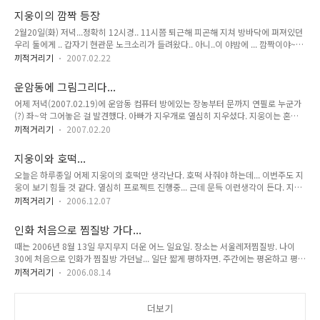
쟁이 지웅이. 장난치는 건 좋은게 진짜 아파서 약먹는 일 생기면 안되요~~~ 어쩌면
지웅이의 깜짝 등장
이 야근생활이 끝나면 힘들었던 시간이 생각날지도 모르겠습니다. 그래도 지웅이 보
2월20일(화) 저녁...정확히 12시경.. 11시쯤 퇴근해 피곤해 지쳐 방바닥에 펴져있던
러 못 간건 화가 나지만요. 어서 여유를 찾아서 열심히 지웅이보러 내려가야지요. 노
우리 둘에게 .. 갑자기 현관문 노크소리가 들려왔다.. 아니..이 야밤에 ... 깜짝이야~~
력한 결실이 있었으면 합니다...
지웅이 였다.. 주아고모랑 둘이 올라왔단다... 아빠 엄마가 보고싶다고 하도 보채서...
끼적거리기
2007.02.22
덕분에 새벽2시까징 놀달가 주아에게 맡기고 잠이 들었다.. 수요일날 주아 발밑에서
떼굴떼굴 구르고 있는 지웅이를 뒤로 하고 회사로... 점심때 일찍 나와서 지웅이랑 밥
운암동에 그림그리다...
먹고....다시 회사로.. 저녁엔 지웅이 다시 광주 보내야 하니까... 저녁 먹구 보낼려고
어제 저녁(2007.02.19)에 운암동 컴퓨터 방에있는 장농부터 문까지 연필로 누군가
회사로 왔는데 하필 또 회사에서 비상사태다.. 난 몰래 빠져 나왔고.. 지웅엄마도 잠시
(?) 좌~악 그어놓은 걸 발견했다. 아빠가 지우개로 열심히 지우셨다. 지웅이는 혼내
나와 식사를 했다.. 지웅엄만 할 수 없이 식사 도중 회사로 들어갔는데.. 지웅이가 난
지 말라고. 나중에 그리는 걸 목격하면 혼내라고 하시면서. 옛날일까지 끄집어 혼내
리다....
끼적거리기
2007.02.20
면 성질 버린다고. 아무래도 지웅이일 것 같다. 그래서 추측했다. 그날 (2007.02.18
설날) 연필을 콧구멍에 꽂고 그 방에서 나온것이. 아무래도 그림 그려놓고 민망해 그
지웅이와 호떡...
런거 같다고...ㅋㅋ * 재현님에 의해서 게시물 이동되었습니다 (2008-01-22 16:26)
오늘은 하루종일 어제 지웅이의 호떡만 생각난다. 호떡 사줘야 하는데... 이번주도 지
웅이 보기 힘들 것 같다. 열심히 프로젝트 진행중... 근데 문득 이런생각이 든다. 지웅
이도 못보고 이렇게 스트레스 받아야 하나. 정말 닭이 먼저인지 달걀이 먼저인지. 이
끼적거리기
2006.12.07
건 아니다 싶단 말이다. 도대체 끝나면 답은 있는 것인지... 모르겠다. 울컥! 나이들었
나 보다. 요샌 눈물나게 지웅이가 보고싶다. 눈물도 찔끔찔금... 속상해...
인화 처음으로 찜질방 가다...
때는 2006년 8월 13일 무지무지 더운 어느 일요일. 장소는 서울레저찜질방. 나이
30에 처음으로 인화가 찜질방 가던날... 일단 짧게 평하자면. 주간에는 평온하고 평안
하며, 기분좋게 찜질방을 이용할 수 있으나, 야간에는 그리 탐탁스럽지 못하다는... 야
끼적거리기
2006.08.14
간에는 추천 불가. 공기도 좀 탁하고, 풍기문란하고... 사방에 아무곳에나 널부러져 있
는 사람들... 물론 나도 지웅이랑 널부러져 있었다.ㅋㅋ 그리고 아침에 사정없이 불을
켜 버린다. 8시 30분이라는 정확한 시간도 아니고 8시 27분에... 그리고 고래고래 소
더보기
리지른다. 박수까지 치면서 일어나세요...청소합니다... 넓직해서 지웅이 뛰어다니기