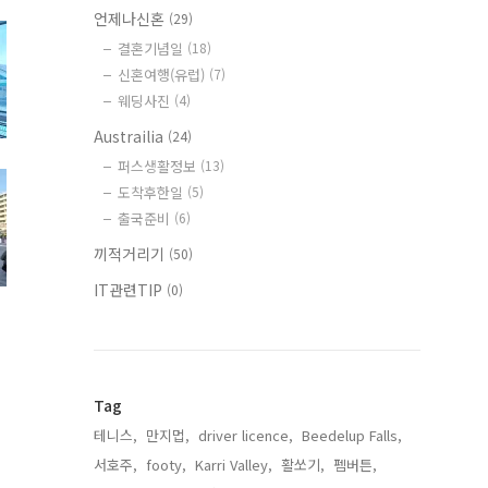
언제나신혼
(29)
결혼기념일
(18)
신혼여행(유럽)
(7)
웨딩사진
(4)
Austrailia
(24)
퍼스생활정보
(13)
도착후한일
(5)
출국준비
(6)
끼적거리기
(50)
IT관련TIP
(0)
Tag
테니스,
만지멉,
driver licence,
Beedelup Falls,
서호주,
footy,
Karri Valley,
활쏘기,
펨버튼,