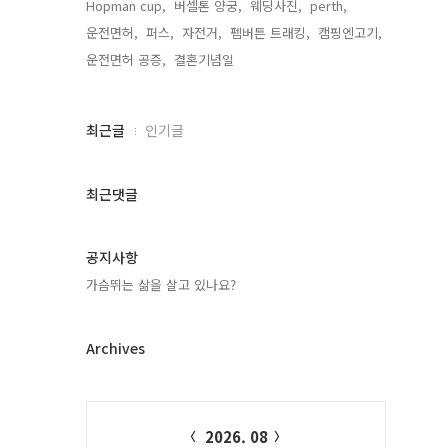
Hopman cup,
버셀톤 양궁,
웨딩사진,
perth,
운전면허,
퍼스,
자전거,
펨버튼 트래킹,
캠핑엔고기,
운전면허 공증,
결혼기념일,
최
최근글
인기글
근
글
과
최근댓글
인
기
글
공지사항
가슴뛰는 삶을 살고 있나요?
Archives
Calendar
2026. 08