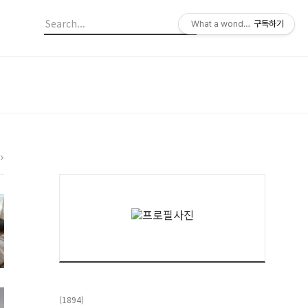
What a wonderful Family in P
구독하기
(1894)