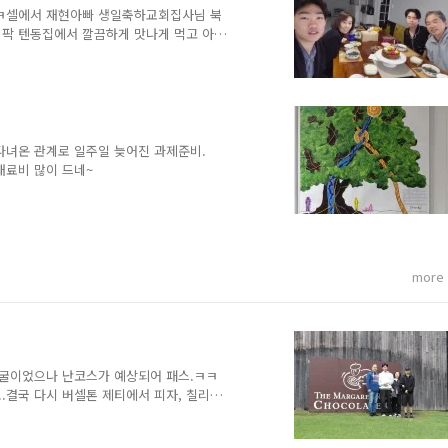
 ㅋ셀에서 재현아빠 생일축하교회집사님 북
빅팍 텐동집에서 깔끔하게 맛나게 먹고 아
다녀온 관계로 일주일 늦어진 과제준비.
재료비 많이 드네~
more
동굴이었으나 난코스가 예상되어 패스.ㅋㅋ
.결국 다시 버셀톤 제티에서 피자, 칠리
일 후딱 지났네.