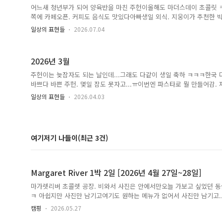
어느새 청년부가 되어 양육반을 마친 주헌이올해도 마더스데이 초콜릿
쪽에 카페오픈. 커피도 음식도 맛있다아빠생일 외식. 지웅이가 추천한 
이스크림 후식까지
일상의 표현들
2026.07.04
2026년 3월
주헌이는 늦잠자도 되는 날인데...그래도 다같이 생일 축하 ㅋㅋㅋ한국 
바쁘다 바쁜 주헌. 몇일 잠도 못자고...ㅠ이번엔 파스타로 뭘 만들어감. 
일상의 표현들
2026.04.03
여기저기 나들이(최근 3건)
Margaret River 1박 2일 [2026년 4월 27일~28일]
마가렛리버 초콜렛 공장. 비와서 사진은 안에서만오늘 가보고 싶었던 
ㅋ 아쉽지만 사진만 남기고여기도 원하는 메뉴가 없어서 사진만 남기고..
머슬, 피쉬앤칩스로 마무리지웅이가 먹고 싶은 피쉬앤칩스 먹으러1박 2
캠핑
2026.05.27