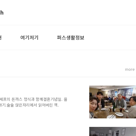
th
현
여기저기
퍼스생활정보
more
셰프의 돈까스 정식과 함께결혼기념일. 올
야기.술술 앉은자리에서 읽어버린 책.