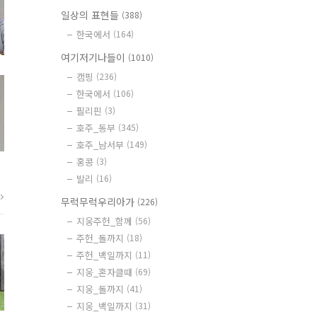
일상의 표현들
(388)
한국에서
(164)
여기저기나들이
(1010)
캠핑
(236)
한국에서
(106)
필리핀
(3)
호주_동부
(345)
호주_남서부
(149)
홍콩
(3)
발리
(16)
무럭무럭우리아가
(226)
지웅주헌_함께
(56)
주헌_돌까지
(18)
주헌_백일까지
(11)
지웅_혼자클때
(69)
지웅_돌까지
(41)
지웅_백일까지
(31)