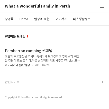
What a wonderful Family in Perth
방명록
Home
일상의 표현
여기저기
퍼스생활정보
펨버튼 트래킹
1
Pemberton camping 셋째날
오늘의 주요일정은 역시나 푹쉬다가 트래킹하고 영화보기. 아침
은 간단히 토스트 커피.우유 심심하면 책도 봐주고 Wireless모뎀
가져와서 좀 있다 볼 영화 다운로드 아빠가 보는 앞에서 장작패
여기저기나들이/캠핑
2018.04.26
기 기회는 딱 두번씩만... 한번만 더 기회 달라면서..ㅎㅎ 몸도 풀
었으니 어제 봐둔 트래킹코스 한번 돌아볼까... 출발전 한컷. 새
벽까진 부슬부슬 비왔는데 요처럼 하늘 맑다. 엄마는 계속 세남
자들 찍새... 막대기 하나씩 쥐어들고.. 첫번째 도착지점 도착. 아
관련사이트
직 어느정도 코스인지 감이 안온다. 이젠 쭉 오르막길.ㅠㅠ 큰
karri나무 발견하고 아빠는 포즈중..주헌이가 껴들었네.ㅋ 셀카
봉이 없어서.ㅠㅠ 두번째 도착지점 도착. 이젠 오르막길 다 왔다.
Copyright © iamHan.com. All rights reserved.
이제부턴 내리막길... 원래는 mtb 산안자전거 코스다. 가끔 저전
거 ..