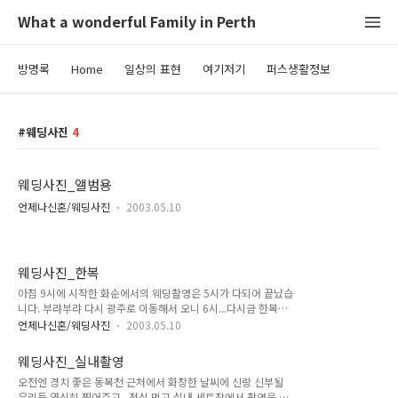
What a wonderful Family in Perth
방명록
Home
일상의 표현
여기저기
퍼스생활정보
웨딩사진
4
웨딩사진_앨범용
언제나신혼/웨딩사진
2003.05.10
웨딩사진_한복
아침 9시에 시작한 화순에서의 웨딩촬영은 5시가 다되어 끝났습
니다. 부랴부랴 다시 광주로 이동해서 오니 6시...다시금 한복촬
영까지...모델은 아무나 하는게 아니군요... 한복사진은 앨범용은
언제나신혼/웨딩사진
2003.05.10
CD파일로는 받지 못해 여기 많이 못 올리고 스냅샷만 몇 컷...
웨딩사진_실내촬영
오전엔 경치 좋은 동복천 근처에서 화창한 날씨에 신랑 신부될
우리들 열심히 찍어주고.. 점심 먹고 실내 세트장에서 촬영을 했