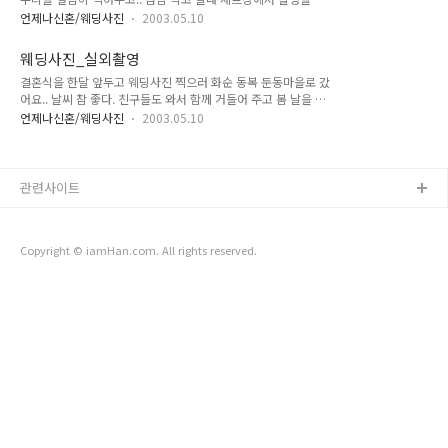
어요... 점심먹은 후라서 나른 하긴 했지만 오전에 풀어놓은 안면
언제나신혼/웨딩사진
2003.05.10
근육들이 잘 해줘서 순조롭게 찍었습니다. 우리가 공작새도 아니
고 무슨 옷을 이렇게 매번 갈아 입는지..???
웨딩사진_실외촬영
결혼식을 한달 앞두고 웨딩사진 찍으러 화순 동복 둔동마을로 갔
어요.. 날씨 참 좋다. 친구들도 와서 함께 거들어 주고 봄 날을 만
끽했습니다. 맛있는 점심도 먹고.. 사진찍는게 이렇게 힘든거였
언제나신혼/웨딩사진
2003.05.10
군요~~~ 물론 찍으시는 분들은 더 힘들었겠지만..
관련사이트
Copyright © iamHan.com. All rights reserved.