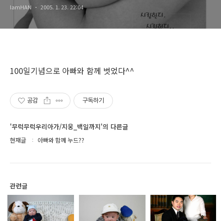
IamHAN
2005. 1. 23. 22:04
100일기념으로 아빠와 함께 벗었다^^
공감
구독하기
'무럭무럭우리아가/지웅_백일까지'의 다른글
현재글
아빠와 함께 누드??
관련글