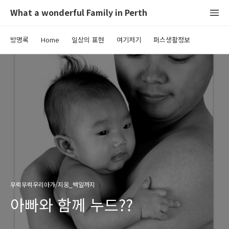
What a wonderful Family in Perth
방명록
Home
일상의 표현
여기저기
퍼스생활정보
무럭무럭우리아가/지웅_백일까지
아빠와 함께 누드??